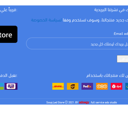
 في نشرتنا البريدية
:قريباً علي
 جديد منتجاتنا، وسوف تستخدم وفقا
لسياسة الخصوصة
Email ad
 لك منتجاتك باستخدام
:نقبل الدف
adsegy
Souq Led Store
2021. BY
. full service ads studio