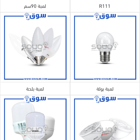
R111
لمبة 90سم
لمبة بولة
لمبة بلحة