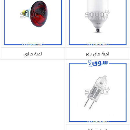
لمبة هاي باور
لمبة حراري