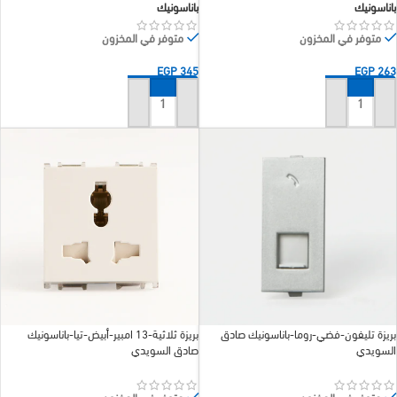
باناسونيك
باناسونيك
متوفر في المخزون
متوفر في المخزون
EGP
345
EGP
263
إضافة إلى السلة
إضافة إلى السلة
بريزة تليفون-فضي-روما-باناسونيك صادق
بريزة ثلاثية-13 امبير-أبيض-تيا-باناسونيك
السويدي
صادق السويدي