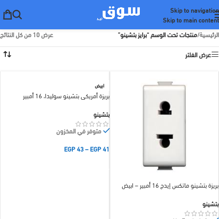
Skip to navigation
Skip to main content
الرئيسية
/
منتجات تحت الوسم “برايز بتشينو”
عرض ⁦10⁩ من كل النتائج
عرض الفلتر
ابيض
بريزة أمريكي بتشينو سوليدا، 16 أمبير
بتشينو
متوفر في المخزون
EGP
43
–
EGP
41
تحديد أحد الخيارات
بريزة بتشينو ماتكس إيدج 16 أمبير – ابيض
بتشينو