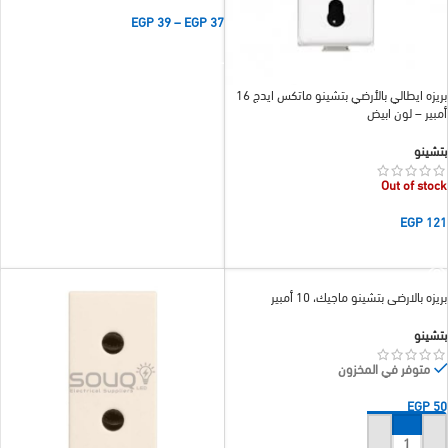
EGP
39
–
EGP
37
تحديد أحد الخيارات
بريزه ايطالي بالأرضي بتشينو ماتكس ايدج 16
أمبير – لون ابيض
بتشينو
Out of stock
EGP
121
قراءة المزيد
بريزه بالارضي بتشينو ماجيك، 10 أمبير
بتشينو
متوفر في المخزون
EGP
50