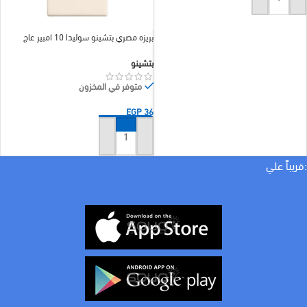
إضافة إلى السلة
بريزه مصري بتشينو سوليدا 10 امبير عاج
بتشينو
متوفر في المخزون
EGP
36
إضافة إلى السلة
:قريباً علي