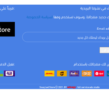
 في نشرتنا البريدية
:قريباً علي
 جديد منتجاتنا، وسوف تستخدم وفقا
لسياسة الخصوصة
Email ad
 لك منتجاتك باستخدام
:نقبل الدف
adsegy
Souq Led Store
2021. BY
. full service ads studio