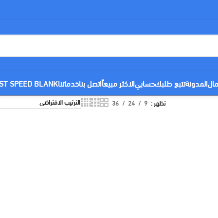
مال
المدونة
تتبع طلبك
حسابي
الاكثر مبيعاً
اتصل بنا
خدماتنا
ST SPEED BLANK
تظهر
9
24
36