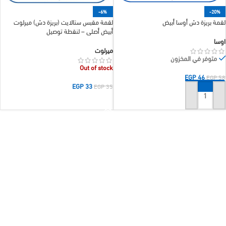
-6%
-20%
لقمة بريزة دش أوسا أبيض
لقمة مقبس ستالايت (بريزة دش) ميرلوت
أبيض أصلي – لنقطة توصيل
اوسا
ميرلوت
متوفر في المخزون
Out of stock
EGP
46
EGP
58
EGP
33
EGP
35
إضافة إلى السلة
قراءة المزيد