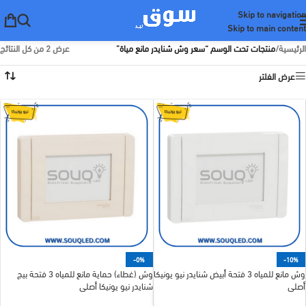
Skip to navigation
Skip to main content
الرئيسية
/
منتجات تحت الوسم “سعر وش شنايدر مانع مياة”
عرض ⁦2⁩ من كل النتائج
عرض الفلتر
-0%
-10%
وش مانع للمياه 3 فتحة أبيض شنايدر نيو يونيكا
وش (غطاء) حماية مانع للمياه 3 فتحة بيج
أصلي
شنايدر نيو يونيكا أصلي