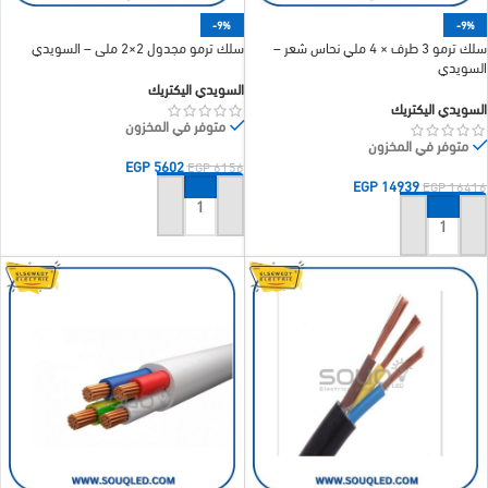
-9%
-9%
سلك ترمو 3 طرف × 4 ملي نحاس شعر –
سلك ترمو مجدول 2×2 ملي – السويدي
السويدي
السويدي اليكتريك
السويدي اليكتريك
متوفر في المخزون
متوفر في المخزون
EGP
5602
EGP
6156
EGP
14939
EGP
16416
إضافة إلى السلة
إضافة إلى السلة