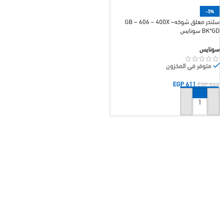
-5%
سلندر معلق شوكهGB – 606 – 400X –
BK*GD سونايس
سونايس
متوفر في المخزون
EGP
611
EGP
644
إضافة إلى السلة