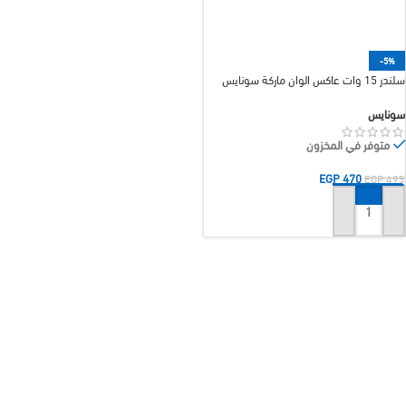
-5%
سلندر 15 وات عاكس الوان ماركة سونايس
سونايس
متوفر في المخزون
EGP
470
EGP
495
إضافة إلى السلة