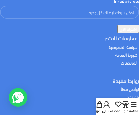
Email address:
معلومات المتجر
سياسة الخصوصية
شروط الخدمة
المرتجعات
روابط مفيدة
تواصل معنا
من نحن
سابقة الاعمال
القائمة
متجر
مفضلة
حسابي
عربة
خدماتنا
:نشحن لك منتجاتك باستخدام
:نقبل الدفع باستخدام