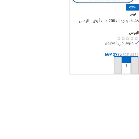
-23%
ابيض
كشاف واجهات 200 وات أبيض – اليوس
اليوس
متوفر في المخزون
EGP
2975
EGP
3850
إضافة إلى السلة