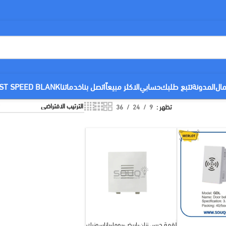
مال
المدونة
تتبع طلبك
حسابي
الاكثر مبيعاً
اتصل بنا
خدماتنا
ST SPEED BLANK
تظهر
9
24
36
لقمة جرس زنان-ابيض-روما-باناسونيك