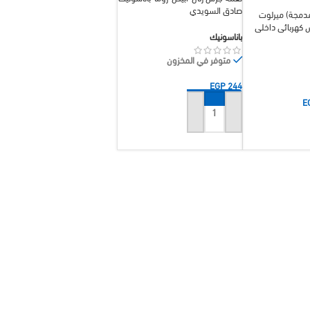
صادق السويدي
مدمجة) ميرلوت
 كهربائي داخلي
باناسونيك
متوفر في المخزون
EGP
244
E
إضافة إلى السلة