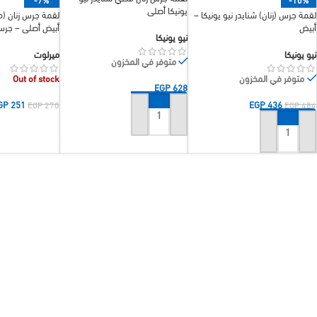
يونيكا أصلي
لقمة جرس (زنان) شنايدر نيو يونيكا –
لقمة جرس زنان (
أبيض
أبيض أصلي – جرس
نيو يونيكا
بصوت واضح
نيو يونيكا
ميرلوت
متوفر في المخزون
متوفر في المخزون
Out of stock
EGP
628
EGP
436
GP
251
EGP
484
EGP
270
إضافة إلى السلة
قراءة المزيد
إضافة إلى السلة