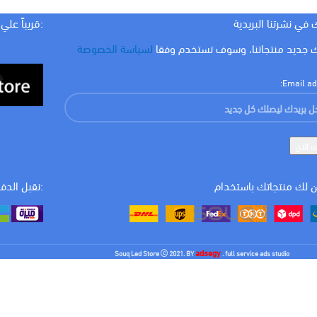
 في نشرتنا البريدية
:قريباً علي
 جديد منتجاتنا، وسوف تستخدم وفقا
لسياسة الخصوصة
Email ad
 لك منتجاتك باستخدام
:نقبل الدف
adsegy
Souq Led Store
2021. BY
. full service ads studio