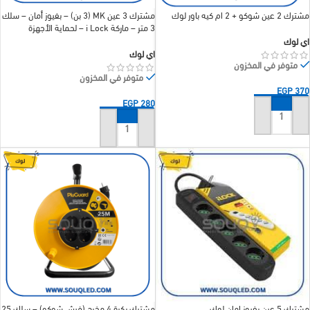
مشترك 2 عين شوكو + 2 ام كيه باور لوك
مشترك 3 عين MK (3 بن) – بفيوز أمان – سلك
3 متر – ماركة i Lock – لحماية الأجهزة
اي لوك
اي لوك
متوفر في المخزون
متوفر في المخزون
EGP
370
EGP
280
إضافة إلى السلة
إضافة إلى السلة
مشترك 5 عين بفيوز امان لوك
مشترك بكرة 4 مخرج (فيش شوكو) – سلك 25