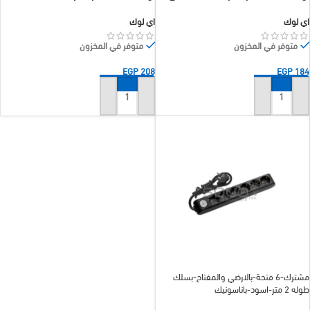
اي لوك
اي لوك
متوفر في المخزون
متوفر في المخزون
EGP
208
EGP
184
إضافة إلى السلة
إضافة إلى السلة
مشترك-6 فتحة-بالارضي والمفتاح-بسلك
طوله 2 متر-اسود-باناسونيك