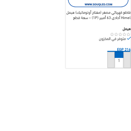
قاطع كهربائي مصغر (مفتاح أوتوماتيك) هيمل
Himel أحادي 63 أمبير (1P) – سعة قطع
10kA
هيمل
متوفر في المخزون
EGP
216
إضافة إلى السلة