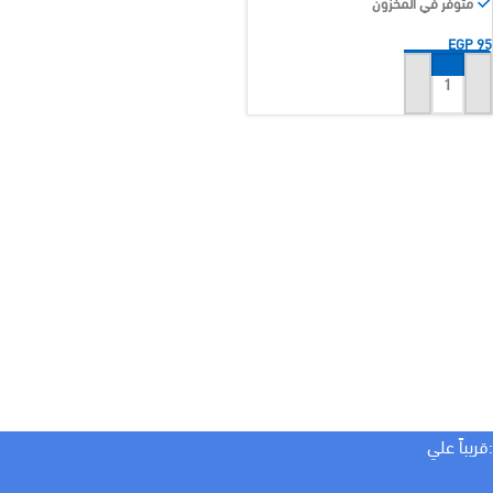
متوفر في المخزون
EGP
95
إضافة إلى السلة
:قريباً علي