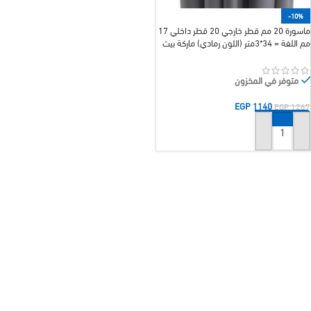
-10%
ماسورة 20 مم قطر خارجي 20 قطر داخلي 17
مم اللفة = 34*3متر (اللون رمادي) ماركة بيت
الهندسة
متوفر في المخزون
EGP
1140
EGP
1267
إضافة إلى السلة