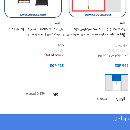
اصفر
الوان
ابليك حائط زجاجي 60 سم سونايس كود
ابليك حائط طاقة شمسية – إضاءة الوان –
8050 – إضاءة جدارية فخمة مودرن سونايس
ريموت كنترول – ماركة مورا
سونايس
مورا
متوفر في المخزون
Out of stock
EGP
435
EGP
946
قراءة المزيد
إضافة إلى السلة
الوزن
0.250 كيلوجرام
الوزن
1 كيلوجرام
الأبعاد
5 × 60 سنتيميتر
:قريباً علي