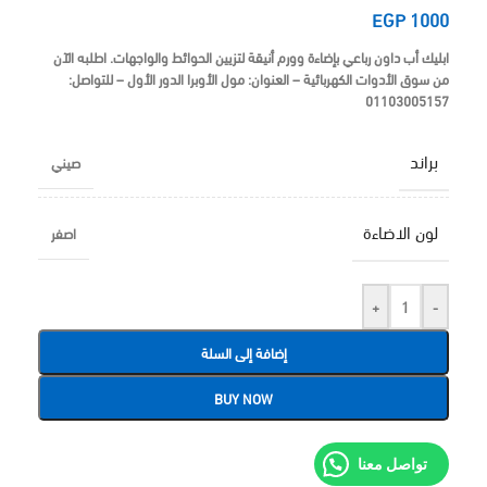
EGP
1000
ابليك أب داون رباعي بإضاءة وورم أنيقة لتزيين الحوائط والواجهات. اطلبه الآن
من
سوق الأدوات الكهربائية
– العنوان: مول الأوبرا الدور الأول – للتواصل:
01103005157
براند
صيني
لون الاضاءة
اصفر
+
-
إضافة إلى السلة
BUY NOW
تواصل معنا