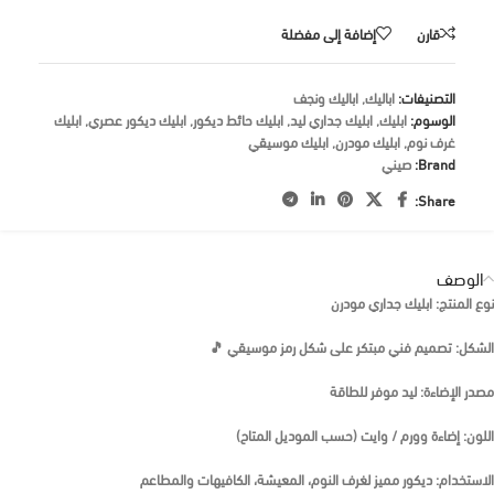
قارن
إضافة إلى مفضلة
التصنيفات:
اباليك
,
اباليك ونجف
الوسوم:
ابليك
,
ابليك جداري ليد
,
ابليك حائط ديكور
,
ابليك ديكور عصري
,
ابليك
غرف نوم
,
ابليك مودرن
,
ابليك موسيقي
Brand:
صيني
Share:
الوصف
نوع المنتج: ابليك جداري مودرن
الشكل: تصميم فني مبتكر على شكل رمز موسيقي 🎵
مصدر الإضاءة: ليد موفر للطاقة
اللون: إضاءة وورم / وايت (حسب الموديل المتاح)
الاستخدام: ديكور مميز لغرف النوم، المعيشة، الكافيهات والمطاعم