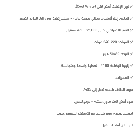
✅
لون الإضاءة:
أبيض نقي (Cool White).
✅
الخامة:
إطار ألمنيوم مطلي بجودة عالية + سطح إضاءة Diffuser لتوزيع الضوء.
✅
العمر الافتراضي:
حتى 25,000 ساعة تشغيل.
✅
الفولت:
220-240 فولت.
✅
التردد:
50/60 هرتز.
✅
زاوية الإضاءة:
180° – تغطية واسعة ومتجانسة.
✅
المميزات:
موفر للطاقة بنسبة تصل إلى 85%.
ضوء أبيض ثابت بدون رعشة – مريح للعين.
تصميم عصري مربع يندمج مع الأسقف الجبسون بورد.
لا يسخن أثناء التشغيل.