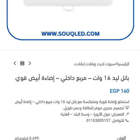
الرئيسية
/
سبوت لايت وبانلات
/
بانلات
بانل ليد 16 وات – مربع داخلي – إضاءة أبيض قوي
EGP
160
استمتع بإضاءة قوية ومتجانسة مع
بانل ليد 16 وات مربع داخلي – إضاءة أبيض
💡 تصميم عصري موفر للطاقة وعمر طويل.
📍 المعرض: مول الأوبرا – وسط البلد – العتبة
📞 للتواصل: 01103005157
الوزن
0.499 كيلوجرام