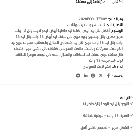
قارن
إضافة إلى مفضلة
رمز المنتج:
2024ECOLITE009
التصنيفات:
بانلات
,
سبوت لايت وبانلات
الوسوم:
أفضل بانل ليد أبيض
,
إضاءة ليد داخلية أبيض
,
ايكو لايت
,
بانل 16 وات
مربع عصري
,
بانل جبسون بورد مربع
,
بانل سقف ليد أبيض 16 وات
,
بانل ليد 16
وات
,
بانل ليد 16 وات مربع
,
بانل ليد اقتصادي للمنازل والمكاتب
,
سبوت مربع ليد
ايكولايت
,
سبوتات وبانلات
,
طلعت السويدي
,
كشاف بانل داخلي مربع
,
كشاف
بانل سقف مربع
,
لمبات ليد للمكاتب والمنازل
,
لمبة بانل مربعة موفرة للطاقة
,
لوحة ليد مربعة 16 وات
Brand:
ايكو لايت السويدي
Share:
الوصف
✅
النوع:
بانل ليد (لوحة إنارة داخلية).
✅
القدرة:
16 وات – موفرة للطاقة.
✅
الشكل:
مربع – تصميم داخلي أنيق.