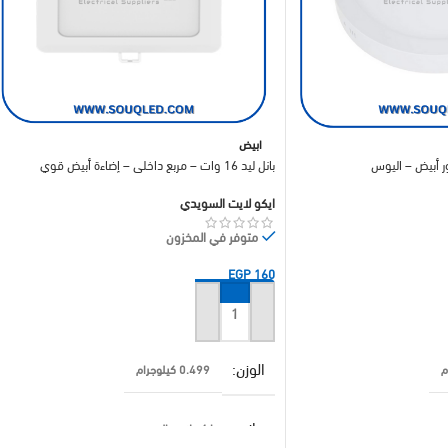
ابيض
بانل ليد 16 وات – مربع داخلي – إضاءة أبيض قوي
ايكو لايت السويدي
متوفر في المخزون
EGP
160
إضافة إلى السلة
الوزن
0.499 كيلوجرام
براند
ايكو لايت السويدي