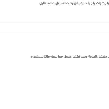
بانل 9 وات
,
بانل بلاستيك
,
بانل ليد
,
كشاف بانل
,
كشاف دائري
جانسة، استهلاك منخفض للطاقة، وعمر تشغيل طويل، مما يجعله مثاليًا للاستخدام