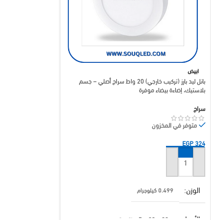
ابيض
اصفر
بانل ليد بارز (تركيب خارجي) 20 واط سراج أصلي – جسم
بلاستيك، إضاءة بيضاء موفرة
اليوس
سراج
اليوس
متوفر في المخزون
متوفر في المخزون
EGP
328
EGP
324
إضافة إلى السلة
إضافة إلى السلة
الوزن
الوزن
0.499 كيلوجرام
0.400 كيلوجرام
الأبعاد
براند
20 × 20 × 7 سنتيميتر
اليوس