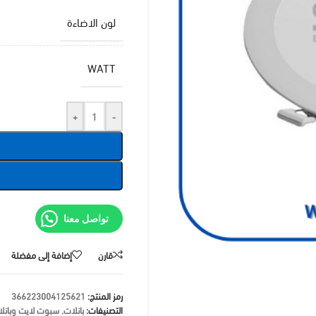
لون الاضاءة
WATT
+
-
تواصل معنا
قارن
إضافة إلى مفضلة
رمز المنتج:
366223004125621
التصنيفات:
بانلات
,
سبوت لايت وبانل