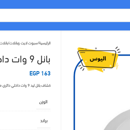
الرئيسية
/
سبوت لايت وبانلات
/
بانلات
بانل 9 وات داخل مدور أبيض بلاستيك – اليوس
EGP
163
كشاف بانل ليد 9 وات داخلي دائري من اليوس، هيكل بلاستيك متين، إضاءة بيضاء موفرة للطاقة وعمر افتراضي طويل.
الوزن
براند