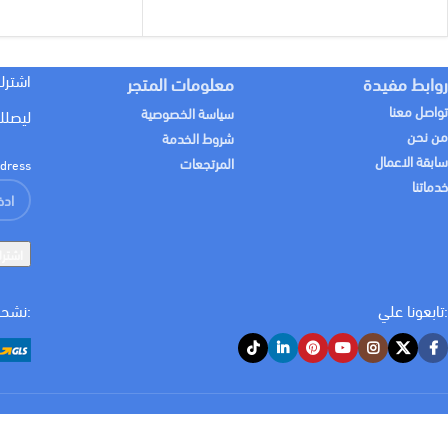
لون الاضاءة
براند
ابيض
اليوس
اشترك
روابط مفيدة
معلومات المتجر
WATT
WATT
24 w
18 w
تواصل معنا
سياسة الخصوصية
ليصلك
من نحن
شروط الخدمة
سابقة الاعمال
المرتجعات
dress:
خدماتنا
:تابعونا علي
:نشحن