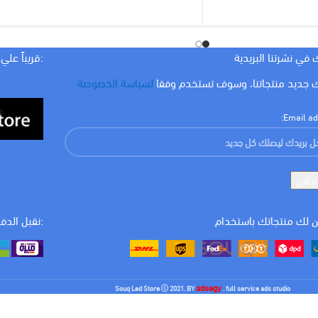
لون الاضاءة
ابيض
 في نشرتنا البريدية
:قريباً علي
WATT
16 w
 جديد منتجاتنا، وسوف تستخدم وفقا
لسياسة الخصوصة
Email ad
 لك منتجاتك باستخدام
:نقبل الدف
adsegy
Souq Led Store
2021. BY
. full service ads studio