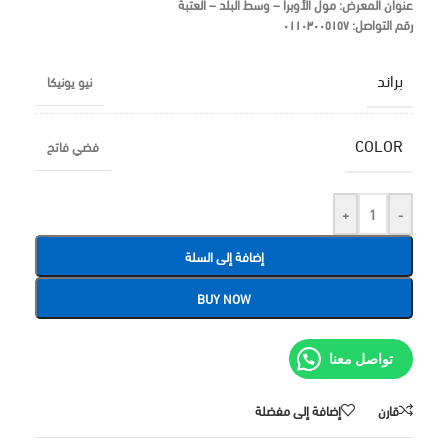
عنوان المعرض:
مول الأوبرا – وسط البلد – العتبة
رقم التواصل:
٠١١٠٣٠٠٥١٥٧
براند
نيو يونيكا
COLOR
فضي فاتح
+
-
إضافة إلى السلة
BUY NOW
تواصل معنا
قارن
إضافة إلى مفضلة