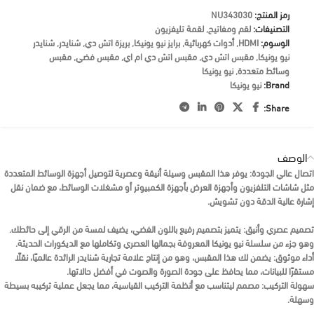
رمز المنتج:
NU343030
التصنيفات:
لقم ومفاتيح
,
لقمة تليفزيون
الوسوم:
HDMI
,
أدوات كهربائية
,
برايز نيو يونيكا
,
بريزة اتش دي
,
شنايدر
,
شنايدر
نيو يونيكا
,
مقبس اتش دي
,
مقبس اتش دي ام اي
,
مقبس فضي
,
مقبس
وسائط متعددة
,
نيو يونيكا
Brand:
نيو يونيكا
Share:
الوصف
اتصال عالي الجودة:
يوفر هذا المقبس وسيلة أنيقة وعصرية لتوصيل أجهزة الوسائط المتعددة
مثل شاشات التلفزيون وأجهزة العرض بأجهزة الكمبيوتر أو مشغلات الوسائط، مع ضمان نقل
إشارة
عالية الدقة
دون تشويش.
تصميم عصري وأنيق:
يتميز بتصميم رفيع باللون
الفضي
، يضيف لمسة من الرقي إلى حائطك.
وهو جزء من سلسلة
نيو يونيكا
المعروفة بجمالها العصري وتكاملها مع الديكورات الحديثة.
أداء موثوق:
يضمن لك هذا المقبس، وهو من إنتاج علامة تجارية
شنايدر
الرائدة عالميًا، نقلًا
مستقرًا للبيانات، مما يحافظ على جودة الصورة والصوت في أفضل حالاتها.
سهولة التركيب:
مصمم ليتناسب مع أنظمة التركيب القياسية، مما يجعل عملية تركيبه بسيطة
وسهلة.