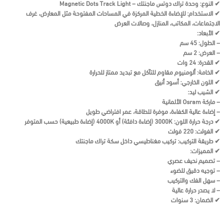
✔
النوع:
وحدة تراك دوتس ماجنتك – Magnetic Dots Track Light
✔
الاستخدام:
للإضاءة الخطية المركزة في المساحات المفتوحة مثل المعارض، غرف
الاجتماعات، المكاتب، المنازل، وصالات العرض
✔
الأبعاد:
–
الطول:
45 سم
–
العرض:
2 سم
✔
القدرة:
24 وات
✔
الخامة:
ألومنيوم مقاوم للتآكل مع تبديد ممتاز للحرارة
✔
اللون الخارجي:
أسود أنيق
✔
الشيب ليد:
– ماركة
Osram
الألمانية
– إضاءة عالية الكفاءة، موفرة للطاقة، عمر افتراضي طويل
✔
درجة حرارة اللون:
3000K (إضاءة دافئة) أو 4000K (إضاءة طبيعية) حسب المتوفر
✔
الفولت:
220 فولت
✔
طريقة التركيب:
تركيب مغناطيسي داخل سكة تراك ماجنتك
✔
المميزات:
– تصميم نحيف عصري
– توجيه دقيق للضوء
– سهل الفك والتركيب
– لا يصدر حرارة عالية
✔
الضمان:
3 سنوات