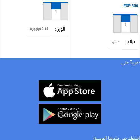
EGP
300
إضافة إلى السلة
إضافة إلى السلة
الوزن
0.10 كيلوجرام
براند
صيني
براند
سانشي
لون الاضاءة
4 حركة
:قريباً علي
COLOR
ابيض
اشترك في نشرتنا البريدية