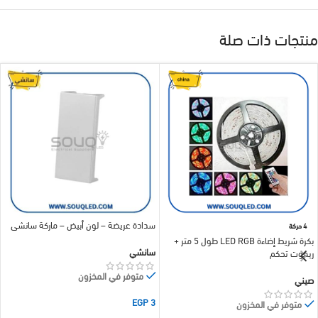
منتجات ذات صلة
سدادة عريضة – لون أبيض – ماركة سانشي
4 حركة
بكرة شريط إضاءة LED RGB طول 5 متر +
سانشي
ريموت تحكم
متوفر في المخزون
صيني
EGP
3
متوفر في المخزون