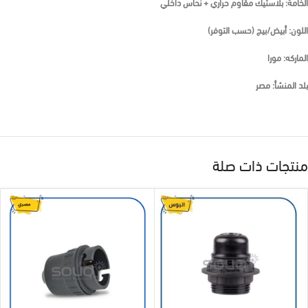
الخامة: بلاستيك مقاوم حراري + نحاس داخلي
اللون: أبيض/بيج (حسب التوفر)
الماركه: مورا
بلد المنشأ: مصر
منتجات ذات صلة