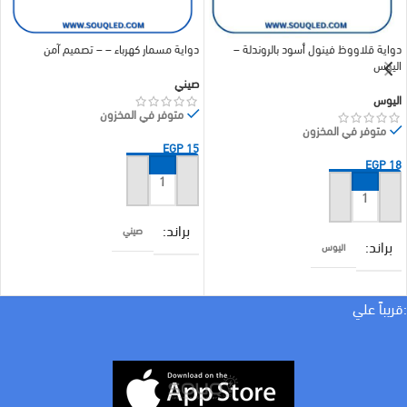
دواية قلاووظ فينول أسود بالروندلة –
دواية مسمار كهرباء – – تصميم آمن
اليوس
صيني
اليوس
متوفر في المخزون
متوفر في المخزون
EGP
15
EGP
18
إضافة إلى السلة
إضافة إلى السلة
براند
صيني
براند
اليوس
COLOR
اسود
COLOR
اسود
:قريباً علي