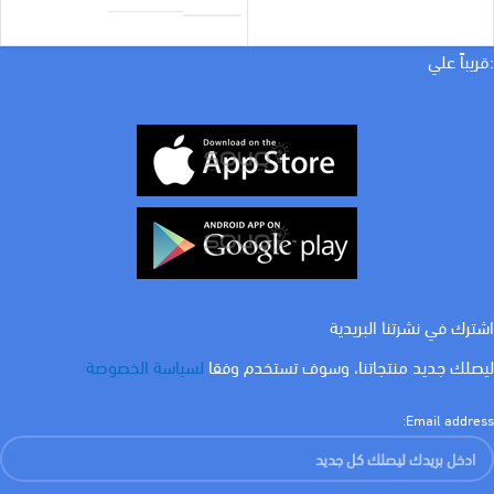
براند
السويدي اليكتريك
الأبعاد
25 × 25 سنتيميتر
:قريباً علي
براند
السويدي اليكتريك
MILLIMETER
1 مم
COLOR
احمر
,
ازرق غامق
,
اسود
,
اصفر
,
ايرث
اشترك في نشرتنا البريدية
ليصلك جديد منتجاتنا، وسوف تستخدم وفقا
لسياسة الخصوصة
Email address: