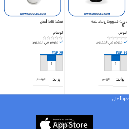
دواية قلاووظ روندلا بلحة
فيشة نتاية أبيض
اليوس
الوسام
متوفر في المخزون
متوفر في المخزون
EGP
25
EGP
19
إضافة إلى السلة
إضافة إلى السلة
براند
براند
اليوس
الوسام
COLOR
COLOR
اسود
ابيض
:قريباً علي
امبير
10 A