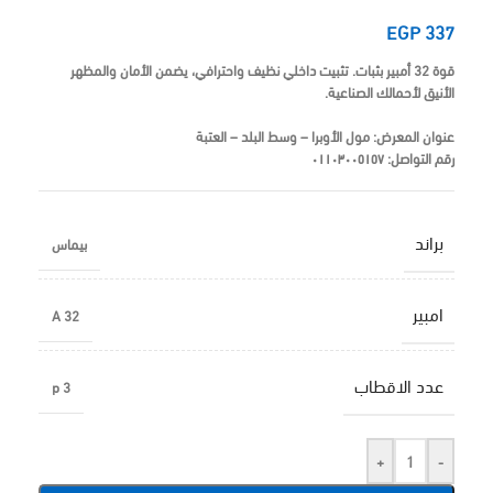
EGP
337
قوة 32 أمبير بثبات. تثبيت داخلي نظيف واحترافي، يضمن الأمان والمظهر
الأنيق لأحمالك الصناعية.
عنوان المعرض:
مول الأوبرا – وسط البلد – العتبة
رقم التواصل:
٠١١٠٣٠٠٥١٥٧
براند
بيماس
امبير
32 A
عدد الاقطاب
3 p
+
-