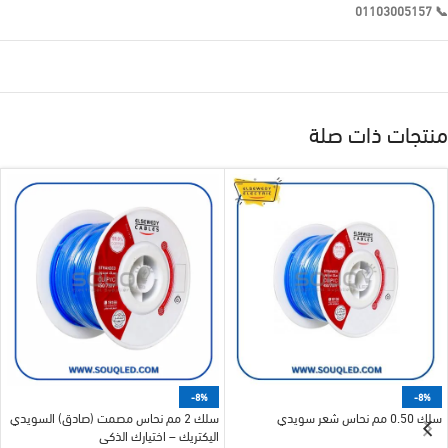
01103005157
📞
منتجات ذات صلة
-8%
-8%
سلك 0.50 مم نحاس شعر سويدي
سلك 2 مم نحاس مصمت (صادق) السويدي
اليكتريك – اختيارك الذكي