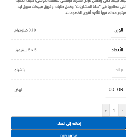
بيتك لبيتك ذكي واعمل عرض سعرك الرسمي بنفسك دلوقتي!
ضيف الكمية
اللي محتاجها في “سلة المشتريات” وكمل طلبك، وفريق مبيعات سوق ليد
هيتابع معاك فوراً لتأكيد أقوى الخصومات.
الوزن
0.10 كيلوجرام
الأبعاد
5 × 5 سنتيميتر
براند
بتشينو
COLOR
ابيض
+
-
إضافة إلى السلة
BUY NOW