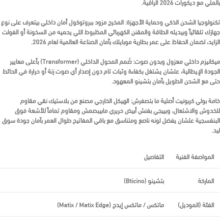
بالملي مع ديكورات 2026 الراقية.
تكنولوجيا الشحن الذكي وحماية الأجهزة:
المخرج مزود ببروتوكول أمان داخلي بيتعرف على نوع
جهازك تلقائياً وبيديله الطاقة والمقنن الكهربائي المظبوط اللي يحميه من السخونة أو الفولت
الزايد، لضمان الحفاظ على عمر بطارية موبايلك بآمان الصناعة العالمية لعام 2026.
ميكانيزم داخلي معزول وبدون صوت:
صُمم المحول الداخلي (Transformer) بأعلى معايير
الجودة الإيطالية، علشان يشتغل بكفاءة وثبات تام دون إصدار أي صوت زنة أو حرارة في الحائط
حتى مع الشحن الطويل بآمان بتشينو المعهود.
خامة بولي كربونيت أصلية ما بتصفرش:
الهيكل الخارجي مصنع من بلاستيك نقي مقاوم
للخدوش والاشتعال، وبييجي بفنش أبيض حريري مابيبصمش ومقاوم تماماً للأشعة فوق
البنفسجية علشان يفضل لونه ناصع ومتناسق مع باقي المفاتيح طوال العمر بآمان جودة سوق
ليد.
المواصفة الفنية
التفاصيل
الماركة
بتشينو (Bticino)
الفئة (الموديل)
ماتكس / ماتكس إيدج (Matix / Matix Edge)