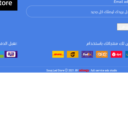
Email ad
 لك منتجاتك باستخدام
:نقبل الدف
adsegy
Souq Led Store
2021. BY
. full service ads studio