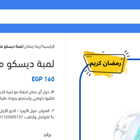
الرئيسية
/
زينة رمضان
/
لمبة ديسكو متع
لمبة ديسكو مت
EGP
160
🎉 حول أي مكان لحفلة مع لمبة الد
اطلبها دلوقتي واستمتع بجودة عالية
📍 العنوان:
مول الأوبرا – الدور الأول
📞 للتواصل والطلب:
01103005157
براند