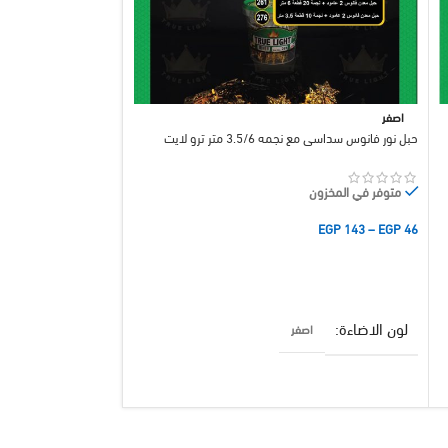
اصفر
اصفر
حبل نور فانوس سداسي مع نجمه 3.5/6 متر ترو لايت
ترولايت
متوفر في المخزون
متوفر في المخزون
EGP
143
–
EGP
46
EGP
51
تحديد أحد الخيارات
إضافة إلى السلة
لون الاضاءة
اصفر
لون الاضاءة
اص