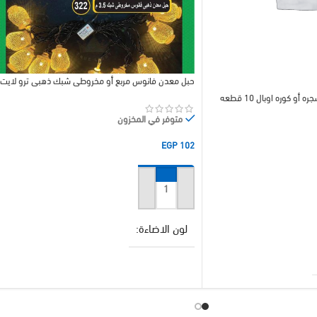
حبل معدن فانوس مربع أو مخروطي شبك ذهبي ترو لايت
حبل اشكال كريستال ورقه شجره أو كوره اوبال 10 قطعه
متوفر في المخزون
EGP
102
إضافة إلى السلة
لون الاضاءة