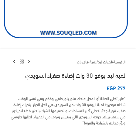
الرئيسية
/
لمبات ليد
/
لمبة هاي باور
لمبة ليد يوفو 30 وات إضاءة صفراء السويدي
EGP
277
“عايز تخلي الصالة أو المحل عندك منور بنور دافي وفخم وفي نفس الوقت
شكله مودرن؟ لمبة اليوفو 30 وات من السويدي هي الحل الجبار. بتديك إضاءة
صفراء قوية جداً بتغطي أكبر المساحات، وبتصميمها الشيك بتعتبر قطعة ديكور
في سقف بيتك. جودة السويدي اللي بتعيش وتوفر في الكهرباء. اطلبها دلوقتي
ونوّر مكانك بالشياكة والقوة!”