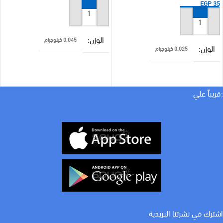
EGP
35
إضافة إلى السلة
إضافة إلى السلة
الوزن
0.045 كيلوجرام
الوزن
0.025 كيلوجرام
الأبعاد
4.5 × 9 سنتيميتر
الأبعاد
3.5 × 10 سنتيميتر
:قريباً علي
الضمان
٤ سنوات
براند
صيني
كيلفن
٦٠٠٠ كلفن
WATT
40 w
الضمان
سنة
كيلفن
٣٠٠٠ كلفن
اشترك في نشرتنا البريدية