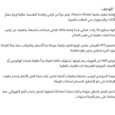
الوصف
إضاءة صفراء ملكية (Warm White):
توفر جواً من الرقي والراحة النفسية، مثالية لإبراز جمال
الأثاث والديكورات في الصالات الكبيرة.
قوة سطوع 30 وات:
تعطي شدة إضاءة هائلة تغطي مساحات شاسعة، وتغنيك عن تركيب
عدة لمبات صغيرة في نفس المكان.
تصميم UFO العريض:
يضمن توزيع الضوء بزاوية عريضة جداً لأسفل وللجوانب، مما يملأ الغرفة
بنور دافئ متجانس بدون بقع مظلمة.
توفير 85% من الكهرباء:
رغم قوتها، تستهلك طاقة ضئيلة جداً مقارنة بلمبات الهالوجين أو
اللمبات الموفرة القديمة ذات القدرات العالية.
جودة السويدي اليوس:
مصنعة بمكونات أصلية تضمن ثبات درجة اللون الأصفر وعدم خفوت
الإضاءة حتى مع التشغيل المستمر لساعات طويلة.
تحمل العمل الشاق:
مزودة بدائرة حماية (Driver) متطورة تتحمل تذبذب التيار الكهربائي، مما
يحافظ على عمر اللمبة لسنوات.