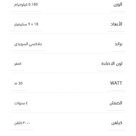
الوزن
0.180 كيلوجرام
الأبعاد
18 × 9 سنتيميتر
براند
جلاكسي السويدي
لون الاضاءة
اصفر
WATT
30 w
الضمان
٤ سنوات
كيلفن
٣٠٠٠ كلفن