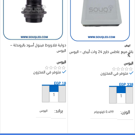
دواية قلاووظ فينول أسود بالروندلة –
ابيض
اليوس
بانل مربع غاطس خارج 24 وات أبيض – اليوس
اليوس
اليوس
متوفر في المخزون
متوفر في المخزون
EGP
18
EGP
338
إضافة إلى السلة
إضافة إلى السلة
براند
الوزن
اليوس
0.499 كيلوجرام
COLOR
براند
اسود
اليوس