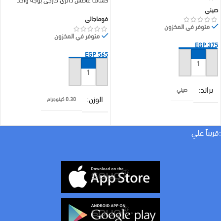
إضاءة صفراء 3000 كلفن
صيني
فوماجالي
متوفر في المخزون
متوفر في المخزون
EGP
375
EGP
565
إضافة إلى السلة
إضافة إلى السلة
براند
صيني
الوزن
0.30 كيلوجرام
لون الاضاءة
اصفر
الأبعاد
14 × 14 سنتيميتر
:قريباً علي
براند
فوماجالي
لون الاضاءة
اصفر
ليومن
٣٥٠ ليومن