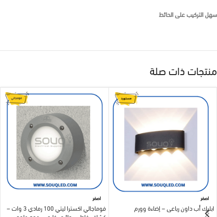
سهل التركيب على الحائط
منتجات ذات صلة
اصفر
اصفر
ابليك أب داون رباعي – إضاءة وورم
فوماجالي اكسترا ليتي 100 رمادي 3 وات –
كشاف غاطس دائري خارجي بوجه واحد