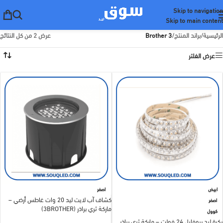
Skip to navigation
Skip to main content
الرئيسية
/
براند المنتج
/
3 Brother
عرض ⁦2⁩ من كل النتائج
عرض الفلتر
ابيض
اصفر
كشاف آب لايت ليد 20 وات غاطس أرضي –
اصفر
ماركة ثري براذر (3BROTHER)
كوول
بكرة ليد بروفايل 24 فولت – ماركة ثري براذر