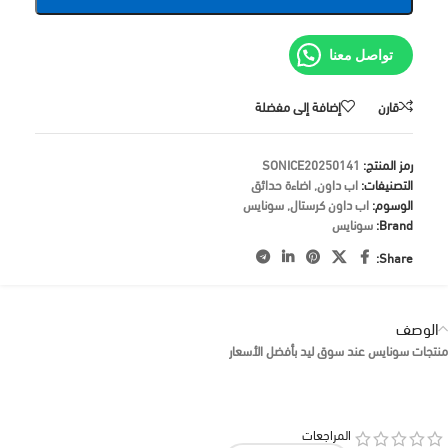
تواصل معنا
قارن
إضافة إلى مفضلة
رمز المنتج:
SONICE20250141
التصنيفات:
اب داون
,
اضاءة حدائق
الوسوم:
اب داون كرستال
,
سونايس
Brand:
سونايس
Share:
الوصف
منتجات سونايس عند سوق ليد بأفضل الأسعار
المراجعات