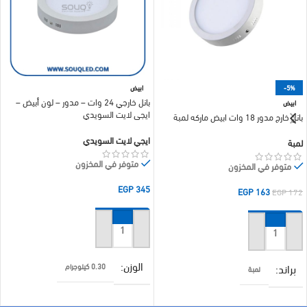
-5%
ابيض
بانل خارجي 24 وات – مدور – لون أبيض –
ابيض
ايجي لايت السويدي
بانل خارج مدور 18 وات ابيض ماركه لمبة
ايجي لايت السويدي
لمبة
متوفر في المخزون
متوفر في المخزون
EGP
345
EGP
163
EGP
172
إضافة إلى السلة
إضافة إلى السلة
الوزن
براند
0.30 كيلوجرام
لمبة