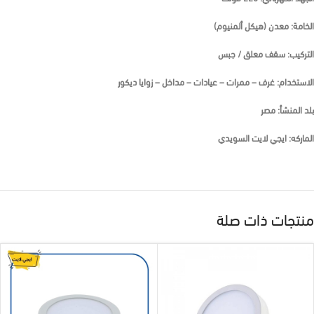
الخامة: معدن (هيكل ألمنيوم)
التركيب: سقف معلق / جبس
الاستخدام: غرف – ممرات – عيادات – مداخل – زوايا ديكور
بلد المنشأ: مصر
الماركه: ايجي لايت السويدي
منتجات ذات صلة