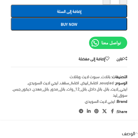
إضافة إلى السلة
BUY NOW
تواصل معنا
قارن
إضافة إلى مفضلة
التصنيفات:
بانلات
,
سبوت لايت وبانلات
الوسوم:
souqled
,
اضاءة_ابيض
,
اضاءة_سقف
,
ايجي لايت السويدي
,
ايجي_لايت
,
بانل
,
بانل داخل
,
بانل_12_وات
,
بانل_مدور
,
بانل_معدن
,
ديكور_جبس
,
سوق_ليد
Brand:
ايجي لايت السويدي
Share:
الوصف