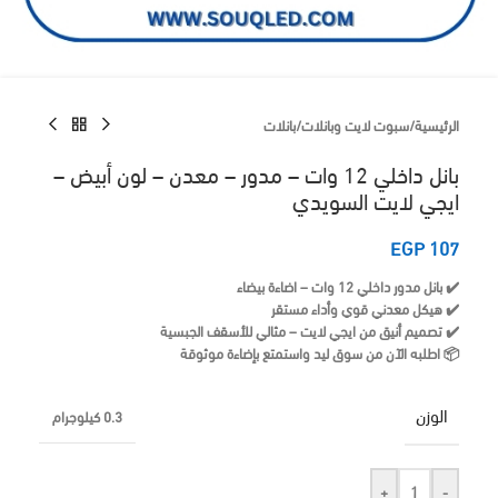
الرئيسية
/
سبوت لايت وبانلات
/
بانلات
بانل داخلي 12 وات – مدور – معدن – لون أبيض –
ايجي لايت السويدي
EGP
107
✔️ بانل مدور داخلي 12 وات – اضاءة بيضاء
✔️ هيكل معدني قوي وأداء مستقر
✔️ تصميم أنيق من ايجي لايت – مثالي للأسقف الجبسية
📦 اطلبه الآن من سوق ليد واستمتع بإضاءة موثوقة
الوزن
0.3 كيلوجرام
+
-