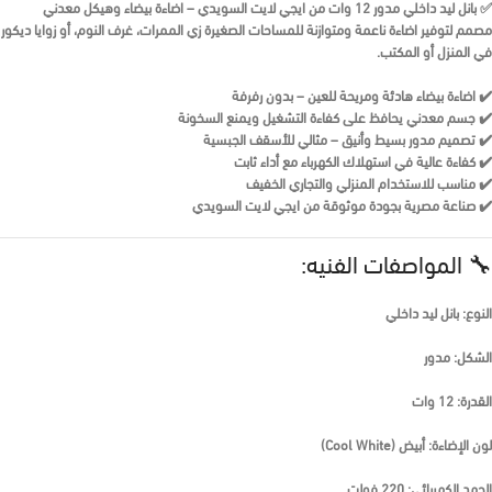
✅
بانل ليد داخلي مدور 12 وات من ايجي لايت السويدي – اضاءة بيضاء وهيكل معدني
مصمم لتوفير اضاءة ناعمة ومتوازنة للمساحات الصغيرة زي الممرات، غرف النوم، أو زوايا ديكور
في المنزل أو المكتب.
✔️ اضاءة بيضاء هادئة ومريحة للعين – بدون رفرفة
✔️ جسم معدني يحافظ على كفاءة التشغيل ويمنع السخونة
✔️ تصميم مدور بسيط وأنيق – مثالي للأسقف الجبسية
✔️ كفاءة عالية في استهلاك الكهرباء مع أداء ثابت
✔️ مناسب للاستخدام المنزلي والتجاري الخفيف
✔️ صناعة مصرية بجودة موثوقة من ايجي لايت السويدي
🔧 المواصفات الفنيه:
النوع: بانل ليد داخلي
الشكل: مدور
القدرة: 12 وات
لون الإضاءة: أبيض (Cool White)
الجهد الكهربائي: 220 فولت