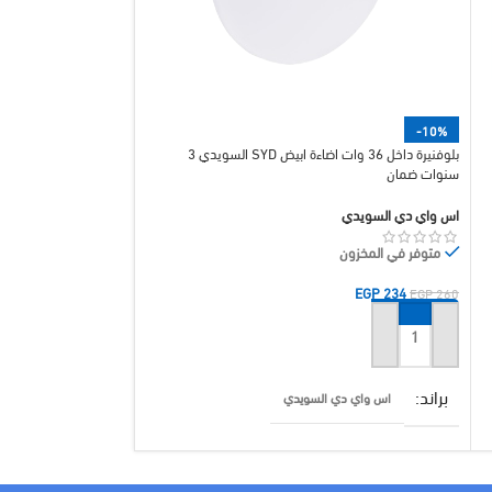
-10%
-10%
بلوفنيرة داخل 36 وات اضاءة ابيض SYD السويدي 3
سنوات ضمان
ضمان
اس واي دي السويدي
متوفر في المخزون
متوفر في المخزون
EGP
166
EGP
185
EGP
234
EGP
260
إضافة إلى السلة
إضافة إلى السلة
براند
اس واي دي السويدي