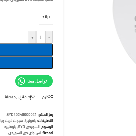
براند
+
-
تواصل معنا
قارن
إضافة إلى مفضلة
رمز المنتج:
SYD20240000021
التصنيفات:
بلفونيرة
,
سبوت لايت وبان
الوسوم:
السويدي SYD
,
بلوفنيره
Brand:
اس واي دي السويدي