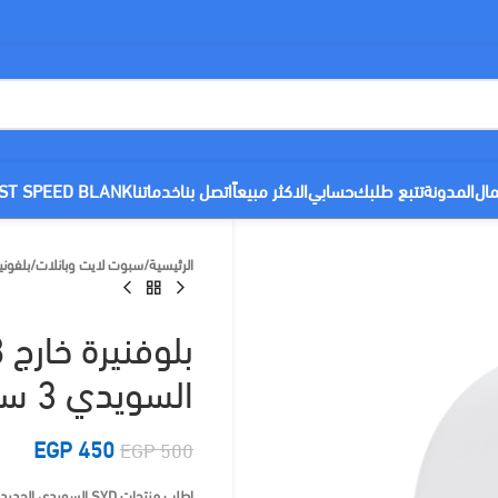
مال
المدونة
تتبع طلبك
حسابي
الاكثر مبيعاً
اتصل بنا
خدماتنا
ST SPEED BLANK
الرئيسية
/
سبوت لايت وبانلات
/
بلفوني
السويدي 3 سنوات ضمان
EGP
450
EGP
500
اطلب منتجات SYD السويدي الجديدة من سوق ليد بأفضل الاسعار 01103005157