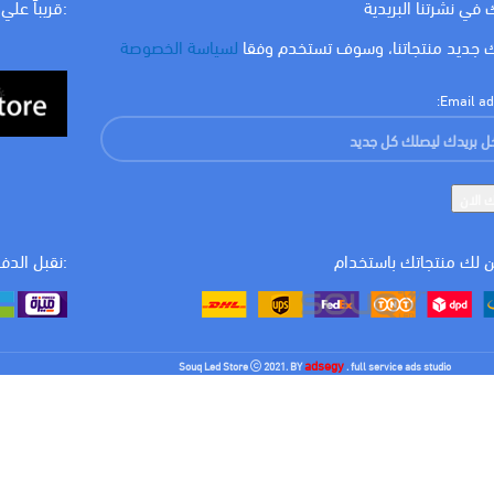
 في نشرتنا البريدية
:قريباً علي
لون الاضاءة
ابيض
 جديد منتجاتنا، وسوف تستخدم وفقا
لسياسة الخصوصة
WATT
18 w
Email ad
 لك منتجاتك باستخدام
:نقبل الدف
adsegy
Souq Led Store
2021. BY
. full service ads studio