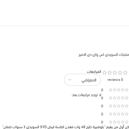
منتجات السويدي اس واي دي الاميز
المراجعات
0 reviews
0
لا توجد مراجعات بعد.
0
0
0
0
كن أول من يقيم “بلوفنيرة خارج 48 وات معدن اضاءءة ابيض SYD السويدي 3 سنوات ضمان”