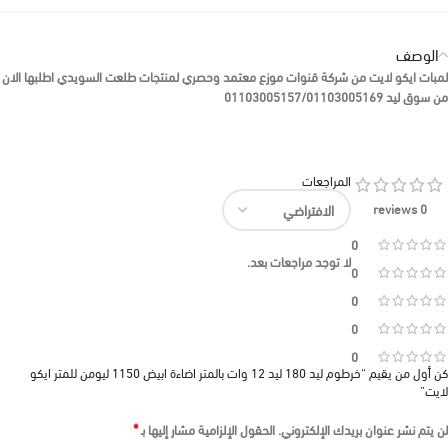
الوصف
لمبات ايكو لايت من شركة قنوات موزع معتمد وحصري لمنتجات طلعت السويدي اطلبها الان
من سوق ليد 01103005157/01103005169
المراجعات
0 reviews
0
لا توجد مراجعات بعد.
0
0
0
0
كن أول من يقيم “خرطوم ليد 180 ليد 12 وات بالمتر اضاءة ابيض 1150 ليومن للمتر ايكو
لايت”
*
لن يتم نشر عنوان بريدك الإلكتروني.
الحقول الإلزامية مشار إليها بـ