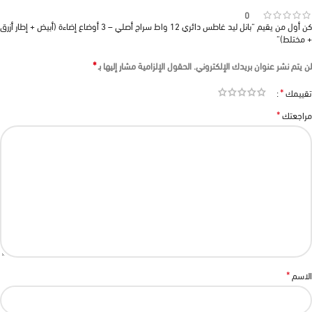
0
كن أول من يقيم “بانل ليد غاطس دائري 12 واط سراج أصلي – 3 أوضاع إضاءة (أبيض + إطار أزرق
+ مختلط)”
*
لن يتم نشر عنوان بريدك الإلكتروني.
الحقول الإلزامية مشار إليها بـ
*
تقييمك
*
مراجعتك
*
الاسم