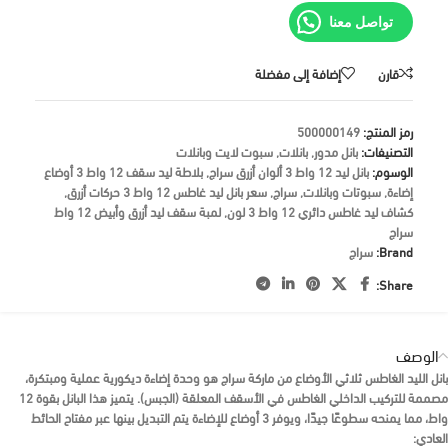
تواصل معنا
قارن
إضافة إلى مفضلة
رمز المنتج:
500000149
التصنيفات:
بانل مدور
,
بانلات
,
سبوت لايت وبانلات
الوسوم:
بانل ليد 12 واط 3 ألوان أزرق سراج
,
بلاطة ليد سقف 12 واط 3 أوضاع
إضاءة
,
سبوتات وبانلات
,
سراج
,
سعر بانل ليد غاطس 12 واط 3 حركات أزرق
,
كشاف ليد غاطس دائري 12 واط 3 لون
,
لمبة سقف ليد أزرق وأبيض 12 واط
سراج
Brand:
سراج
Share:
الوصف
بانل الليد الغاطس ثلاثي الأوضاع من ماركة
سراج
هو وحدة إضاءة ديكورية عملية ومبتكرة،
مصممة للتركيب
الداخلي الغاطس
في الأسقف المعلقة (الجبس). يتميز هذا البانل بقوة
12
واط
، مما يمنحه سطوعًا جيدًا، ويوفر
3 أوضاع للإضاءة
يتم التبديل بينها عبر مفتاح الحائط
العادي: