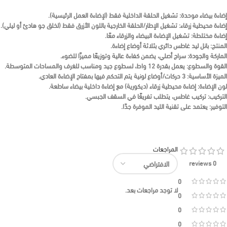
إضاءة بيضاء موحدة:
تشغيل الحلقة الداخلية فقط (لإضاءة العمل الرئيسية).
إضاءة محيطية زرقاء:
تشغيل الإطار/الحلقة الخارجية باللون
الأزرق
فقط (لخلق جو هادئ أو ليلي).
إضاءة مختلطة:
تشغيل الإضاءة البيضاء والزرقاء معًا.
المنتج:
بانل ليد غاطس دائري
بثلاثة أوضاع إضاءة.
الماركة والجودة:
سراج أصلي
، يضمن كفاءة عالية وتوزيعًا مميزًا للضوء.
القوة والسطوع:
يعمل بقدرة
12 واط
، لسطوع جيد ومناسب للغرف والمساحات المتوسطة.
الميزة الأساسية:
3 حركات/أوضاع لونية
يتم التحكم فيها بمفتاح الإضاءة العادي.
لون الإضاءة:
إضاءة محيطية زرقاء
(ديكورية) مع إضاءة داخلية بيضاء ساطعة.
التركيب:
تركيب غاطس
، يتطلب تفريغًا في السقف الجبسي.
التوفير:
يعتمد على تقنية
الليد
الموفرة جدًا.
المراجعات
0 reviews
0
لا توجد مراجعات بعد.
0
0
0