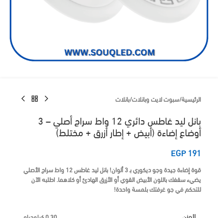
الرئيسية
/
سبوت لايت وبانلات
/
بانلات
بانل ليد غاطس دائري 12 واط سراج أصلي – 3
أوضاع إضاءة (أبيض + إطار أزرق + مختلط)
EGP
191
قوة إضاءة جيدة وجو ديكوري بـ 3 ألوان!
بانل ليد غاطس 12 واط سراج الأصلي
يضيء سقفك باللون الأبيض القوي أو الأزرق الهادئ أو كلاهما.
اطلبه الآن
للتحكم في جو غرفتك بلمسة واحدة!
الوزن
0.30 كيلوجرام