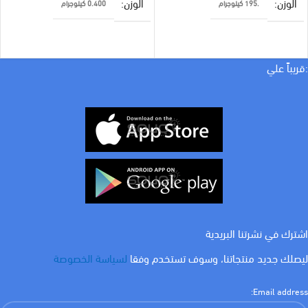
الوزن
الوزن
.195 كيلوجرام
0.400 كيلوجرام
براند
براند
اليوس
اليوس
:قريباً علي
لون الاضاءة
لون الاضاءة
ابيض
اصفر
WATT
WATT
24 w
12 w
اشترك في نشرتنا البريدية
ليصلك جديد منتجاتنا، وسوف تستخدم وفقا
لسياسة الخصوصة
Email address: