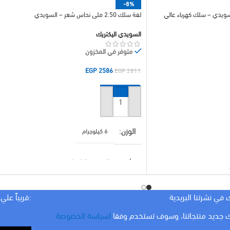
-8%
 السويدي – سلك كهرباء عالي
لفة سلك 2.50 ملي نحاس شعر – السويدي
السويدي اليكتريك
متوفر في المخزون
EGP
2586
EGP
2811
إضافة إلى السلة
الوزن
6 كيلوجرام
براند
السويدي اليكتريك
MILLIMETER
2.50 مم
 في نشرتنا البريدية
:قريباً علي
 جديد منتجاتنا، وسوف تستخدم وفقا
لسياسة الخصوصة