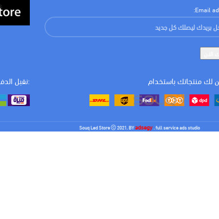
Email ad
 لك منتجاتك باستخدام
:نقبل الدف
adsegy
Souq Led Store
2021. BY
. full service ads studio