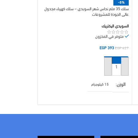
-8%
-8%
سلك 35 ملم نحاس شعر السويدي – سلك كهرباء مجدول
سلك 50 ملم نحاس
عالي الجودة للمشروعات
للمشروعات والمقاولات
السويدي اليكتريك
السويدي اليكتريك
متوفر في المخزون
متوفر في المخزون
EGP
555
EGP
393
EGP
603
EGP
427
إضافة إلى السلة
إضافة إلى السلة
الوزن
الوزن
15 كيلوجرام
15 كيلوجرام