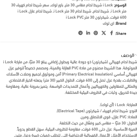
الوسوم:
i Lock شريط لحام مقاس 30 متر
,
باور لوك
,
سعر شريط لحام كهرباء 30
متر i Lock
,
شريط لحام
,
شريط لحام 30 متر i Lock
,
شريط لحام عازل i Lock
600 فولت
,
شيكرتون 30 متر i Lock PVC
Brand:
اي لوك
Share:
الوصف
شريط لحام كهربائي (شيكرتون)
ذو جودة عالية وبطول إضافي يبلغ
30 مترًا
، من ماركة
i Lock
الموثوقة. هذا الشريط مصنوع من مادة
PVC
العازلة والمرنة، ومصمم خصيصاً لتوفير عزل
كهربائي أساسي (Primary Electrical Insulation) آمن وموثوق لجميع وصلات الأسلاك
والكابلات، بقدرة عزل تصل إلى 600 فولت. الطول الكبير (30 متر) يجعله الخيار الاقتصادي
والمثالي للمقاولين والكهربائيين وأعمال التمديدات الواسعة. يتميز بمرونة عالية، ومقاومة
جيدة للحريق، وثبات في الظروف البيئية المختلفة.
الماركة:
i Lock
(آي لوك).
النوع:
شريط لحام كهرباء / شيكرتون
(Electrical Tape).
المادة:
PVC عازل، قوي الالتصاق ومرن.
الطول:
30 مترًا
– مقاس كبير وفعّال من حيث التكلفة.
الميزة الأساسية:
عزل حتى 600 فولت، مقاومة للظروف البيئية، سهل القطع يدوياً.
الاستخدام الأمثل:
الأعمال الكهربائية الاحترافية التي تتطلب كميات كبيرة وعزل متين.