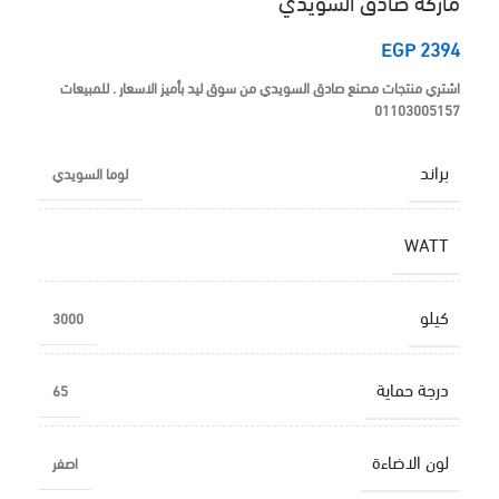
ماركة صادق السويدي
EGP
2394
اشتري منتجات مصنع صادق السويدي من سوق ليد بأميز الاسعار . للمبيعات
01103005157
براند
لوما السويدي
WATT
كيلو
3000
درجة حماية
65
لون الاضاءة
اصفر