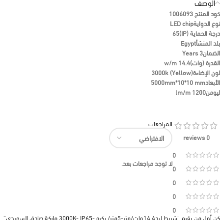
الوصف
كود المنتج
1006093
نوع الدواية
LED chip
درجة الحماية (IP)
65
بلد المنشأ
Egypt
الضمان
3 Years
القدرة (وات)
14.4 w/m
لون الإضاءة
3000k (Yellow)
الأبعاد
5000mm*10*10 mm
ليومن
1200 lm/m
المراجعات
0 reviews
0
لا توجد مراجعات بعد.
0
0
0
0
كن أول من يقيم “شريط ليد14.4وات/متر-5متر/ بكره -3000K-,IP65 ماركة صادق السويدي”