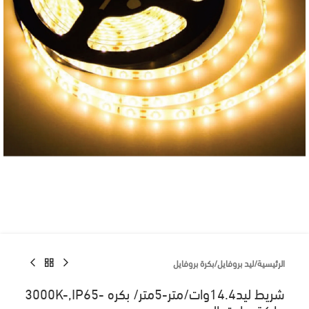
الرئيسية
/
ليد بروفايل
/
بكرة بروفايل
شريط ليد14.4وات/متر-5متر/ بكره -3000K-,IP65