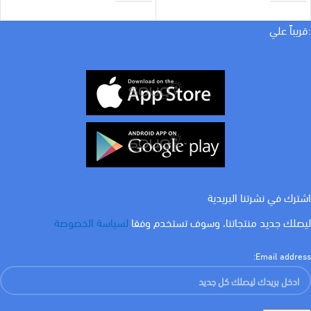
براند
براند
ميرلوت
ميرلوت
:قريباً علي
COLOR
COLOR
ابيض
ابيض
امبير
امبير
16 A
16 A
اشترك في نشرتنا البريدية
ليصلك جديد منتجاتنا، وسوف تستخدم وفقا
لسياسة الخصوصة
Email address: