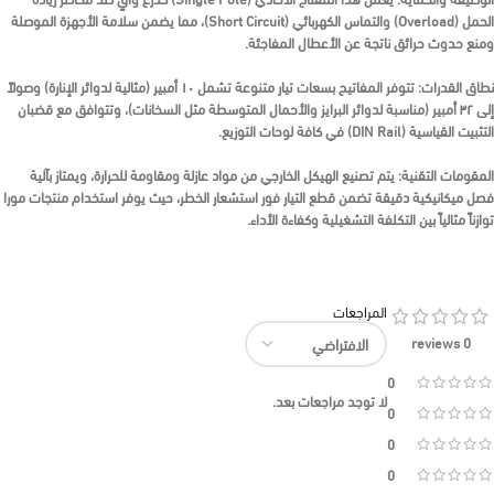
الحمل (Overload) والتماس الكهربائي (Short Circuit)، مما يضمن سلامة الأجهزة الموصلة
ومنع حدوث حرائق ناتجة عن الأعطال المفاجئة.
نطاق القدرات:
تتوفر المفاتيح بسعات تيار متنوعة تشمل
١٠ أمبير
(مثالية لدوائر الإنارة) وصولاً
إلى
٣٢ أمبير
(مناسبة لدوائر البرايز والأحمال المتوسطة مثل السخانات)، وتتوافق مع قضبان
التثبيت القياسية (DIN Rail) في كافة لوحات التوزيع.
المقومات التقنية:
يتم تصنيع الهيكل الخارجي من
مواد عازلة ومقاومة للحرارة
، ويمتاز بآلية
فصل ميكانيكية دقيقة تضمن قطع التيار فور استشعار الخطر، حيث يوفر استخدام منتجات مورا
توازناً مثالياً بين التكلفة التشغيلية وكفاءة الأداء.
المراجعات
0 reviews
0
لا توجد مراجعات بعد.
0
0
0