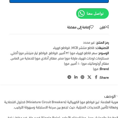
تواصل معنا
قارن
إضافة إلى مفضلة
رمز المنتج:
غير محدد
التصنيفات:
قاطع منتشر MCB
,
قواطع كهرباء
الوسوم:
سعر قاطع كهرباء مورا ٣٢ أمبير
,
قواطع
,
قواطع تيار منيتشر مورا أصلي
,
مستلزمات لوحات كهرباء ماركة مورا مصر
,
مفتاح أحادي مورا للحماية من الماس
,
مفتاح أوتوماتيك مورا ١٠ أمبير
,
مورا
Brand:
مورا
Share:
الوصف
هوية العلامة:
تبرز
قواطع مورا الكهربائية (Miniature Circuit Breakers)
كحلول اقتصادية
وفعالة لتأمين التمديدات المنزلية، حيث تجمع بين سرعة الاستجابة وسهولة التركيب.
الوظيفة والحماية:
يعمل هذا
المفتاح الأحادي (Single Pole)
كدرع واقٍ ضد مخاطر زيادة