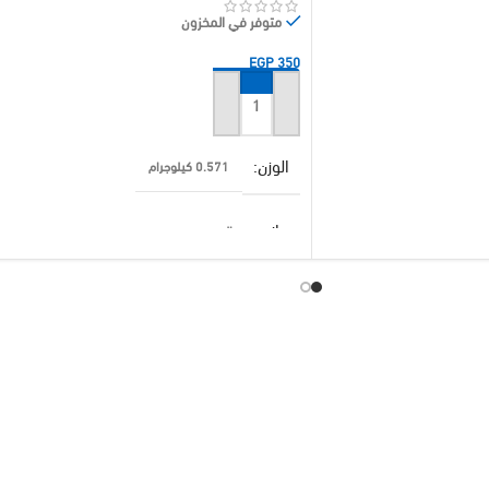
متوفر في المخزون
EGP
350
إضافة إلى السلة
الوزن
0.571 كيلوجرام
براند
اليوس
امبير
40 A
3 K