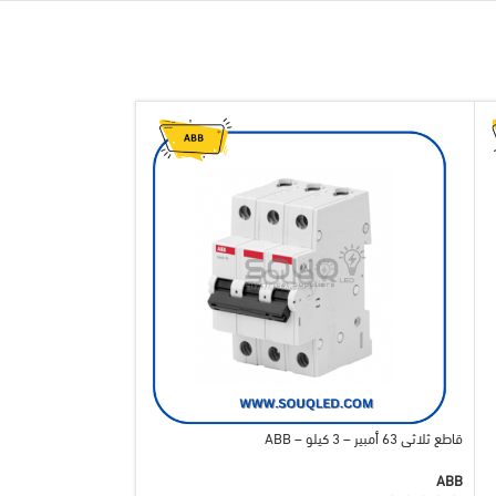
قاطع ثلاثي 63 أمبير – 3 كيلو – ABB
قاطع ثنائي 40 امبير اليوس
ABB
اليوس