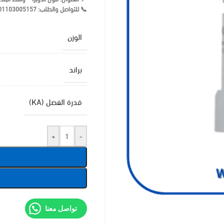
📞 للتواصل والطلب: 01103005157
الوزن
براند
قدرة الفصل (KA)
+
-
تواصل معنا