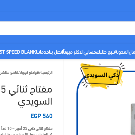
مال
المدونة
تتبع طلبك
حسابي
الاكثر مبيعاً
اتصل بنا
خدماتنا
ST SPEED BLANK
الرئيسية
/
قواطع كهرباء
/
قاطع منتشر MCB
السويدي
EGP
560
مفتاح ثنائي ذكي 25 أمبير – 10 ك.أ من السويدي ⚡ حماية وأداء موثوق.
📍 العنوان: مول الأوبرا – وسط البلد 