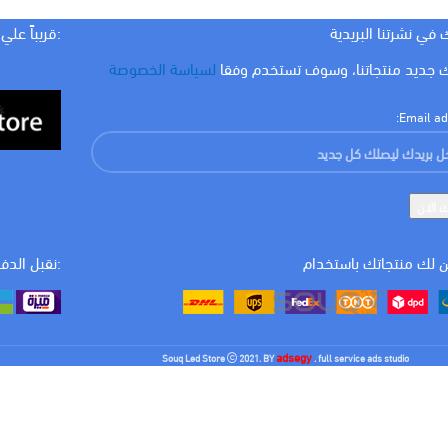
 في نشرتنا البريدية
:قريباً علي
 جديد منتجاتنا، وسوف تستخدم وفقا
لسياسة الخصوصة
Email ad
 لك منتجاتك باستخدام
:نقبل الدف
adsegy
Souq Led Store
2021. BY
. full service ads studio