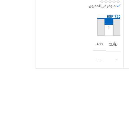
متوفر في المخزون
متوفر في المخزون
EGP
216
EGP
750
إضافة إلى السلة
إضافة إلى السلة
براند
الوزن
ABB
0.220 كيلوجرام
امبير
براند
63 A
اليوس
قدرة الفصل (KA)
امبير
40 A
3 K