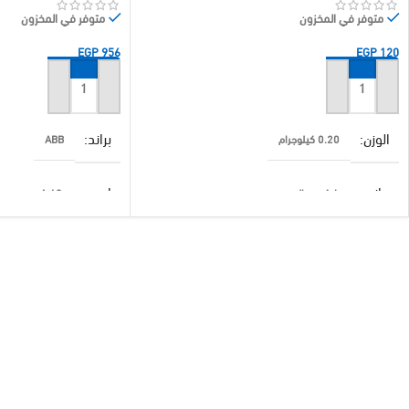
متوفر في المخزون
متوفر في المخزون
EGP
956
EGP
120
إضافة إلى السلة
إضافة إلى السلة
الوزن
براند
0.20 كيلوجرام
ABB
براند
امبير
جلاكسي السويدي
40 A
قدرة الفصل (KA)
قدرة الفصل (KA)
10 K