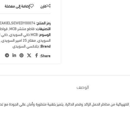
قارن
إضافة إلى مفضلة
رمز المنتج:
ZAKIELSEWEDY00074
التصنيفات:
قاطع منتشر MCB
,
قواطع
الوسوم:
MCB ذكي السويدي
,
ذكي ا
السويدي
,
مفتاح 25 امبير السويدي
,
Brand:
جلاكسي السويدي
Share:
الوصف
ر، مصمم لحماية الدوائر الكهربائية من مخاطر الحمل الزائد وقصر الدائرة. يتميز بتقنية متطورة وأمان عالي الجود