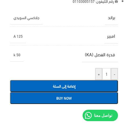
☎️ رقم التليفون: 01103005157
براند
جلاكسي السويدي
امبير
125 A
قدرة الفصل (KA)
50 k
+
-
إضافة إلى السلة
BUY NOW
تواصل معنا