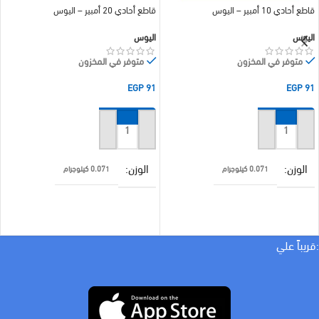
قاطع أحادي 10 أمبير – اليوس
قاطع أحادي 20 أمبير – اليوس
اليوس
اليوس
متوفر في المخزون
متوفر في المخزون
EGP
91
EGP
91
إضافة إلى السلة
إضافة إلى السلة
الوزن
الوزن
0.071 كيلوجرام
0.071 كيلوجرام
براند
براند
اليوس
اليوس
:قريباً علي
امبير
امبير
20 A
10 A