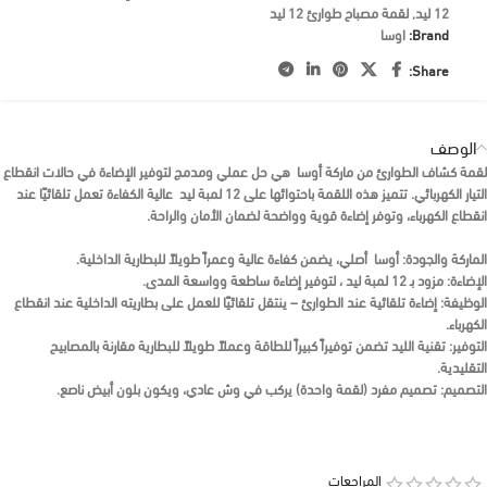
12 ليد
,
لقمة مصباح طوارئ 12 ليد
Brand:
اوسا
Share:
الوصف
لقمة كشاف الطوارئ من ماركة
أوسا
هي حل عملي ومدمج لتوفير الإضاءة في حالات انقطاع
التيار الكهربائي. تتميز هذه اللقمة باحتوائها على
12 لمبة ليد
عالية الكفاءة تعمل تلقائيًا عند
انقطاع الكهرباء، وتوفر إضاءة قوية وواضحة لضمان الأمان والراحة.
الماركة والجودة:
أوسا أصلي
، يضمن كفاءة عالية وعمراً طويلاً للبطارية الداخلية.
الإضاءة:
مزود بـ
12 لمبة ليد
، لتوفير إضاءة ساطعة وواسعة المدى.
الوظيفة:
إضاءة تلقائية عند الطوارئ
– ينتقل تلقائيًا للعمل على بطاريته الداخلية عند انقطاع
الكهرباء.
التوفير:
تقنية الليد تضمن
توفيراً كبيراً للطاقة
وعملاً طويلاً للبطارية مقارنة بالمصابيح
التقليدية.
التصميم:
تصميم
مفرد (لقمة واحدة)
يركب في وش عادي، ويكون بلون أبيض ناصع.
المراجعات