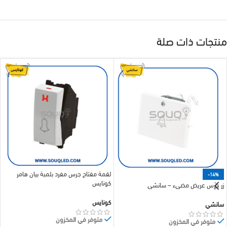
منتجات ذات صلة
لقمة مفتاح جرس مفرد بلمبة بيان هامر
-14%
كونايس
زر جرس عريض مضيء – سانشي
كونايس
سانشي
متوفر في المخزون
متوفر في المخزون