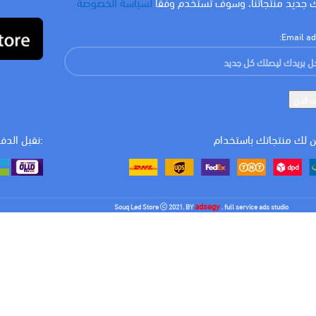
 جديد منتجاتنا، وسوف تستخدم وفقا
لسياسة الخصوصة
Email ad
 لك منتجاتك باستخدام
:نقبل الدف
adsegy
Souq Led Store
2021. BY
. full service ads studio