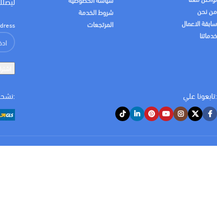
ليصلك
من نحن
شروط الخدمة
MILLIMETER
16 مم
سابقة الاعمال
المرتجعات
dress:
خدماتنا
خامة المنتج
نحاس
:تابعونا علي
:نشحن