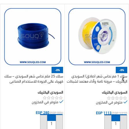
-8%
-8%
سلك 1 مم نحاس شعر (صادق) السويدي
سلك 25 ملم نحاس شعر السويدي – سلك
اليكتريك – مرونة تامة وأداء معتمد لشبكات
كهرباء عالي الجودة للاستخدام الصناعي
الإنارة والتحكم
السويدي اليكتريك
السويدي اليكتريك
متوفر في المخزون
متوفر في المخزون
EGP
280
EGP
1113
EGP
304
EGP
1210
إضافة إلى السلة
إضافة إلى السلة