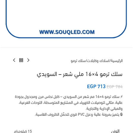
الرئيسية
/
اسلاك وكابلات
/
سلك ترمو
سلك ترمو 4×16 ملي شعر – السويدي
EGP
713
EGP
784
⚡ سلك ترمو 4×16 مم شعر من السويدي – كابل نحاس مرن ومجدول بجودة
عالية، مثالي لتوصيلات الكهرباء في المشاريع المتوسطة، اللوحات الفرعية،
والمباني الإدارية والتجارية.
🔒 يتميز بمرونة عالية وعزل PVC قوي لتحمّل الظروف القاسية.
الوزن
15 كيلوجرام