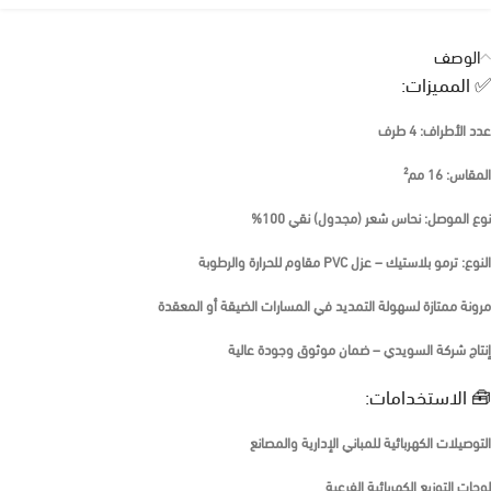
الوصف
✅ المميزات:
عدد الأطراف
: 4 طرف
المقاس
: 16 مم²
نوع الموصل
: نحاس شعر (مجدول) نقي 100%
النوع
: ترمو بلاستيك – عزل PVC مقاوم للحرارة والرطوبة
مرونة ممتازة
لسهولة التمديد في المسارات الضيقة أو المعقدة
إنتاج شركة
السويدي
– ضمان موثوق وجودة عالية
🧰 الاستخدامات:
التوصيلات الكهربائية للمباني الإدارية والمصانع
لوحات التوزيع الكهربائية الفرعية