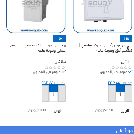
-13%
-15%
زر جرس عريض أبيض – ماركة سانشي |
زر جرس مفرد – ماركة سانشي | تصميم
تصميم أنيق وجودة عالية
عملي وجودة عالية
سانشي
سانشي
متوفر في المخزون
متوفر في المخزون
EGP
36
EGP
44
EGP
42
EGP
52
إضافة إلى السلة
إضافة إلى السلة
الوزن
الوزن
0.10 كيلوجرام
0.10 كيلوجرام
براند
براند
سانشي
سانشي
:قريباً علي