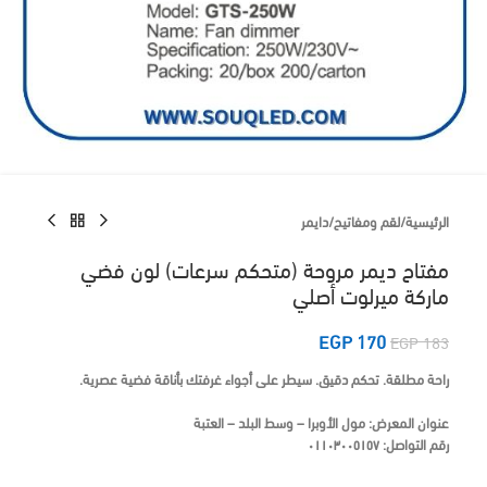
الرئيسية
/
لقم ومفاتيح
/
دايمر
مفتاح ديمر مروحة (متحكم سرعات) لون فضي
ماركة ميرلوت أصلي
EGP
170
EGP
183
راحة مطلقة. تحكم دقيق. سيطر على أجواء غرفتك بأناقة فضية عصرية.
عنوان المعرض:
مول الأوبرا – وسط البلد – العتبة
رقم التواصل:
٠١١٠٣٠٠٥١٥٧