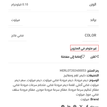
الوزن
0.10 كيلوجرام
براند
ميرلوت
COLOR
فضي فاتح
غير متوفر في المخزون
قارن
إضافة إلى مفضلة
رمز المنتج:
MERLOT202400053
التصنيفات:
دايمر
,
لقم ومفاتيح
الوسوم:
ديمر مروحة
,
ديمر مروحة فضي ميرلوت
,
ديمر ميرلوت
,
سعر ديمر
ميرلوت فضي أصلي
,
لقمة ديمر مروحة فضي
,
متحكم سرعات مروحة فضي
,
مفتاح تنظيم سرعة مروحة
,
مفتاح سرعة مروحة مودرن
,
مفتاح مروحة سقف
فضي
,
مورا
,
ميرلوت
Brand:
ميرلوت
Share: