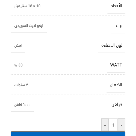
الأبعاد
10 × 18 سنتيميتر
براند
ايكو لايت السويدي
لون الاضاءة
ابيض
WATT
30 w
الضمان
٣ سنوات
كيلفن
٦٠٠٠ كلفن
+
-