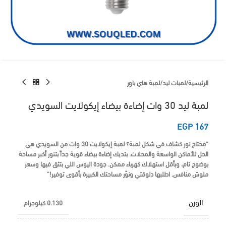
الرئيسية
/
لمبات ليد
/
لمبة هاي باور
لمبة ليد 30 وات إضاءة بيضاء إيكولايت السويدي
EGP
167
“محتاج نور كشاف في شكل لمبة؟ لمبة إيكولايت 30 وات من السويدي هي
الحل للأماكن الواسعة والمحلات. بتديك إضاءة بيضاء قوية جداً بتنور أكبر مساحة
بوضوح تام، وبأقل استهلاك كهرباء ممكن. جودة اليوس اللي بتثق فيها وسعر
ملوش منافس. اطلبها دلوقتي ونوّر مساحتك الكبيرة بأقوى توفير!”
الوزن
0.130 كيلوجرام