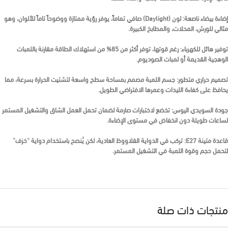
إضاءة بيضاء ناصعة:
لون (Daylight) صافي تماماً، يوفر رؤية ممتازة ووضوحاً تاماً للألوان، وهو
مثالي للورش، المحلات، والمطابخ الكبيرة.
توفير هائل للكهرباء:
رغم قوتها، توفر أكثر من 85% من استهلاك الطاقة مقارنة باللمبات
الوهجية القديمة أو لمبات الصوديوم.
تصميم حراري متطور:
جسم اللمبة مصمم بمساحة سطح واسعة لتشتيت الحرارة بسرعة، مما
يحافظ على كفاءة الليدات وعمرها الافتراضي الطويل.
جودة السويدي اليوس:
تخضع لاختبارات صارمة لضمان تحمل العمل الشاق والتشغيل المستمر
لساعات طويلة دون انخفاض في مستوى الإضاءة.
قاعدة متينة E27:
تركب في الدواية القلاووظ العادية، لكن يُنصح باستخدام دواية “خزف”
لتحمل حجم وقوة اللمبة في التشغيل المستمر.
منتجات ذات صلة