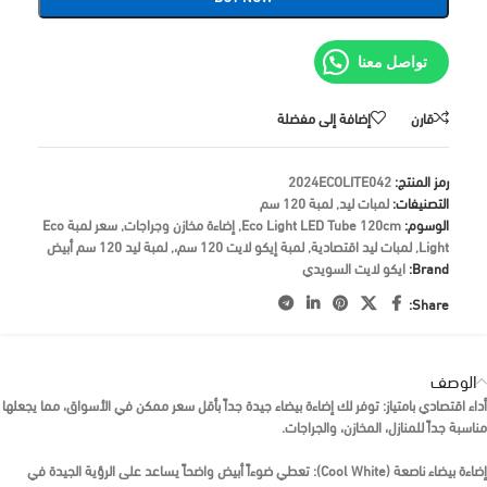
تواصل معنا
قارن
إضافة إلى مفضلة
رمز المنتج:
2024ECOLITE042
التصنيفات:
لمبات ليد
,
لمبة 120 سم
الوسوم:
Eco Light LED Tube 120cm
,
إضاءة مخازن وجراجات
,
سعر لمبة Eco
Light
,
لمبات ليد اقتصادية
,
لمبة إيكو لايت 120 سم،
,
لمبة ليد 120 سم أبيض
Brand:
ايكو لايت السويدي
Share:
الوصف
أداء اقتصادي بامتياز:
توفر لك إضاءة بيضاء جيدة جداً بأقل سعر ممكن في الأسواق، مما يجعلها
مناسبة جداً للمنازل، المخازن، والجراجات.
إضاءة بيضاء ناصعة (Cool White):
تعطي ضوءاً أبيض واضحاً يساعد على الرؤية الجيدة في