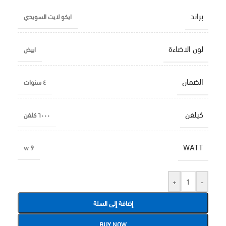
براند
ايكو لايت السويدي
لون الاضاءة
ابيض
الضمان
٤ سنوات
كيلفن
٦٠٠٠ كلفن
WATT
9 w
+
-
إضافة إلى السلة
BUY NOW