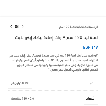
الرئيسية
/
لمبات ليد
/
لمبة 120 سم
لمبة ليد 120 سم 9 وات إضاءة بيضاء إيكو لايت
EGP
149
“لو بتدور على أوفر لمبة 120 سم في مصر بجودة كويسة، يبقى إيكو لايت هي
اختيارك! لمبة عملية جداً للمطابخ والمكاتب، بتديك نور أبيض ناصع وبتوفر لك
في فاتورة الكهرباء وفي سعر اللمبة نفسها. ركبها وانسي مشاكل النيون
القديم. اطلبها دلوقتي بأفضل سعر حصري!”
الوزن
0.130 كيلوجرام
الأبعاد
2.6 × 120 سنتيميتر