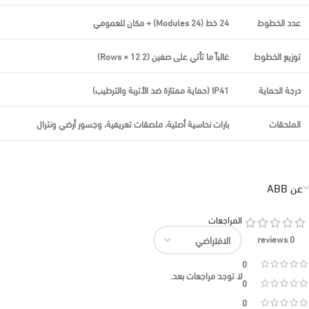
عدد الخطوط
24 خط (24 Modules) + مكان للعمومي
توزيع الخطوط
غالباً ما تأتي على صفين (2 Rows × 12)
درجة الحماية
IP41 (حماية ممتازة ضد الأتربة والترطيب)
الملحقات
بارات نحاسية أصلية، ملصقات تعريفية، وجسور أرضي ونترال
عن ABB
المراجعات
0 reviews
0
لا توجد مراجعات بعد.
0
0