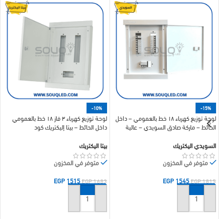
-10%
-15%
لوحة توزيع كهرباء ١٨ خط بالعمومي – داخل
لوحة توزيع كهرباء ٣ فاز ١٨ خط بالعمومي
الحائط – ماركة صادق السويدي – عالية
داخل الحائط – بيتا إليكتريك كود
الجودة
BE.18M.VS.LN – جودة فائقة
السويدي اليكتريك
بيتا اليكتريك
متوفر في المخزون
متوفر في المخزون
EGP
1515
EGP
1545
EGP
1683
EGP
1815
إضافة إلى السلة
إضافة إلى السلة