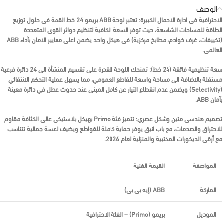
الوصف
الاحترافية في ادارة الاحمال الكبيرة:
تعتبر
لوحة ABB بريمو 24 خط
القمة في حلول توزيع
الطاقة للمساحات الشاسعة، حيث توفر السعة الكافية لتنظيم دوائر القوى المتعددة
(تكييفات، غرف خوادم، مطابخ مركزية) في هيكل واحد يضمن اعلى معايير الامان بآداء
ABB
العالمي.
سعة تنظيمية فائقة (24 خط):
تمنحك اللوحة القدرة على تقسيم المنشأة الى 24 دائرة فرعية
مستقلة بالاضافة الى مساحة واسعة للقاطع العمومي، مما يسهل عملية التحكم الانتقائي
(Selectivity) ويضمن عدم انقطاع التيار عن كامل المبنى عند حدوث عطل في دائرة معينة
بآمان
ABB
.
تصميم هندسي متين وشكل عصري:
تتميز فئة
Primo
بهيكل بلاستيكي عالي الكثافة مقاوم
للاحتراق والصدمات، مع باب انيق يوفر حماية كاملة للقواطع ويضيف لمسة جمالية تتناسب
مع أرقى الديكورات المكتبية والمنزلية لعام 2026.
المواصفة
القيمة الفنية
الماركة
ABB (إيه بي بي)
الموديل
بريمو (Primo) – الفئة الاحترافية